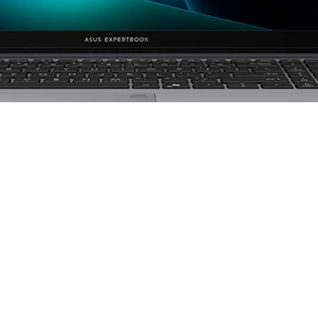
Core 7 240H, 16GB DDR5, 512GB SSD - P1503CVA-S72120