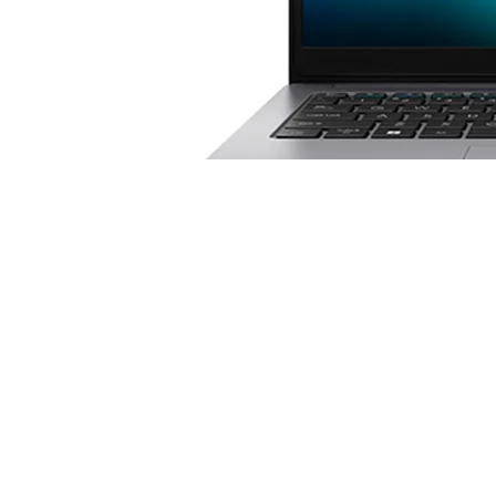
Laptop ASUS ExpertBook P1 15.6" FHD IPS, 