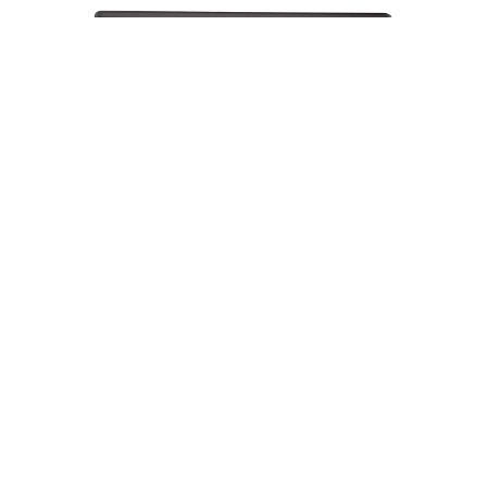
Laptop HP 250 G10 15.6" HD SVA, Core i5-
1334U, 8GB DDR4, 512GB SSD - B5UU9AT