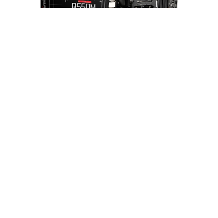
Placa Madre MSI B550M PRO-VDH WIFI
AMD AM4 mATX - B550MPVDHWIFI