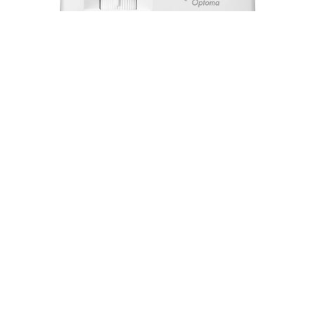
Proyector Láser Optoma ZK450 — 4.200
Lúmenes 4K UHD 3840×2160