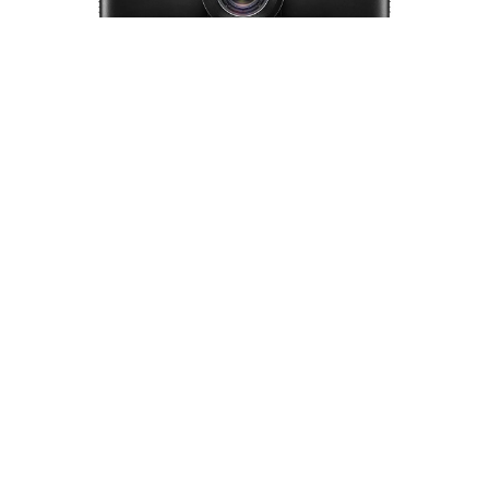
Proyector Láser Optoma ZU820T — 8.800
Lúmenes WUXGA 1920×1200