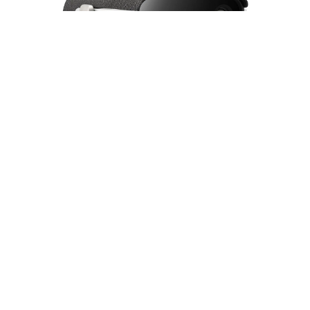
Proyector Portátil LED ViewSonic M1X |
WVGA | Wi-Fi | Bluetooth | Harman
Kardon