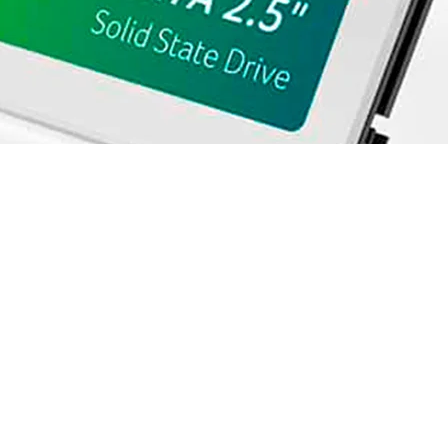
Gb/s - BL-9BWWA-102