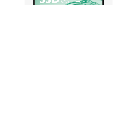
SSD HIKSEMI HS-SSD-WAVE(S) 512G |
512GB | 2.5" | SATA III
S/
349.50
Disponible
SSD HIKSEMI HS-SSD-WAVE(S) 512G con 512GB, SATA
III, formato 2.5"; lectura de hasta 530 MB/s y
escritura de hasta 450 MB/s. PN: HS-SSD-WAVE(S)
512G.
SSD HIKSEMI HS-SSD-WAVE(S) 512G | 512GB | 2.5" |