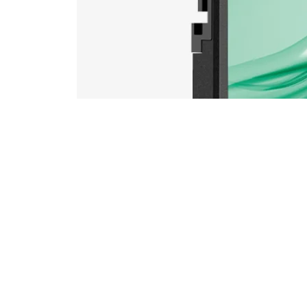
SSD HIKSEMI HS-SSD WAVE (S) | 1024GB | 2.5