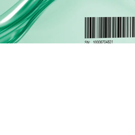
" | SATA III - HS-SSD-WAVE(S) 1024G