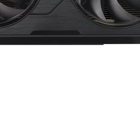
050 OC Edition 8GB GDDR6 - DUAL-RTX5050-O8G