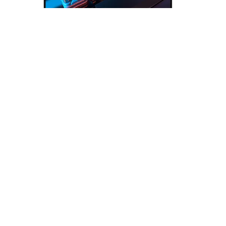
Monitor Gigabyte GS27QCA 27" QHD
2560x1440 VA (Curved 1500R) 180Hz
Gigabyte
S/
653.00