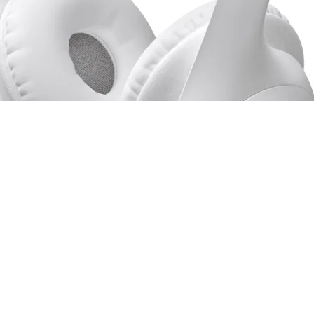
Bluetooth/20HRS White - 981-001416