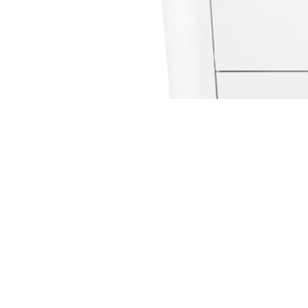
Impresora HP Laser 408dn - 7UQ75A | Láser