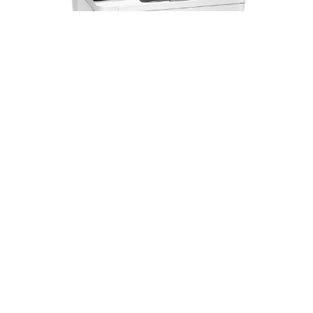
Impresora HP LaserJet Enterprise M612dn
- 7PS86A-M | Láser Blanco y negro A4 | 75
ppm