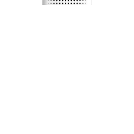
Router Mesh Wi-Fi D-Link M32/LCA |
Router Mesh AX3200