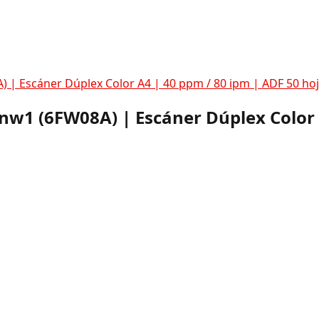
 | Escáner Dúplex Color A4 | 40 ppm / 80 ipm | ADF 50 hoj
snw1 (6FW08A) | Escáner Dúplex Color 