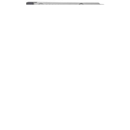
Tarjeta de Video MSI GeForce RTX 5050
8GB VENTUS 2X OC GDDR6 - 912-V538-017