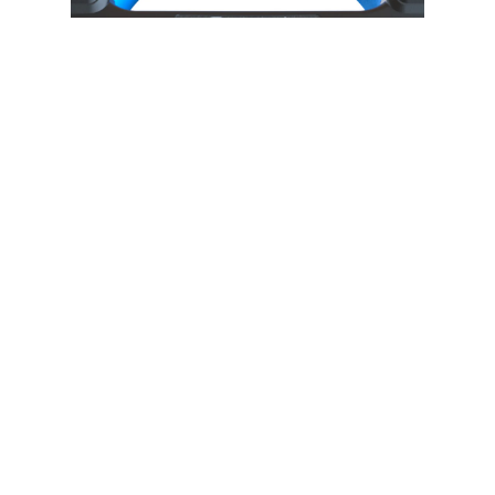
Forza FPP-T302-I | Central eléctrica
portátil 300W Tomas 2CA/6CC 3.75V
LiMnFePO4 - 220V